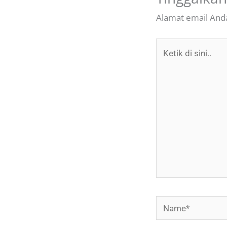
Alamat email Anda
Ketik
di
sini..
Name*