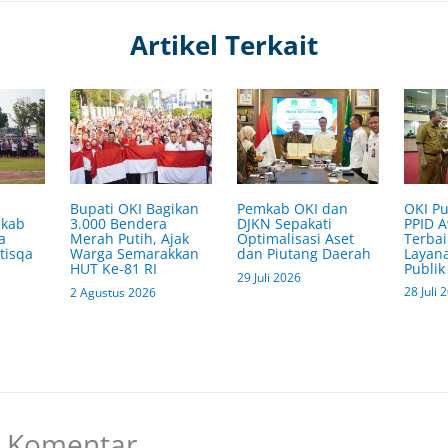
Artikel Terkait
OKI Pu
Bupati OKI Bagikan
Pemkab OKI dan
PPID 
mkab
3.000 Bendera
DJKN Sepakati
Terbai
a
Merah Putih, Ajak
Optimalisasi Aset
Layana
tisqa
Warga Semarakkan
dan Piutang Daerah
Publik
HUT Ke-81 RI
29 Juli 2026
28 Juli 
2 Agustus 2026
n Komentar