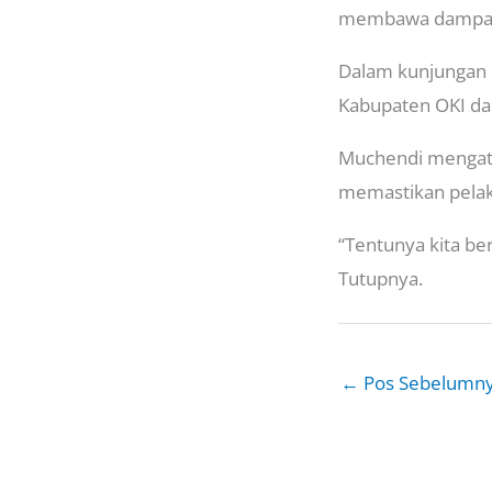
membawa dampak y
Dalam kunjungan 
Kabupaten OKI da
Muchendi mengatak
memastikan pelak
“Tentunya kita be
Tutupnya.
←
Pos Sebelumn