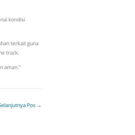
ai kondisi
han terkait guna
e track.
an aman.”
Selanjutnya Pos
→