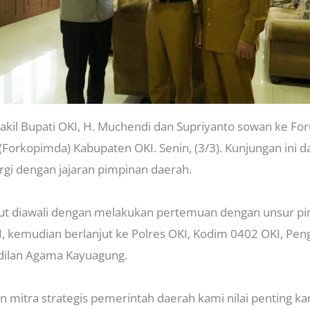
kil Bupati OKI, H. Muchendi dan Supriyanto sowan ke Fo
Forkopimda) Kabupaten OKI. Senin, (3/3). Kunjungan ini 
gi dengan jajaran pimpinan daerah.
ut diawali dengan melakukan pertemuan dengan unsur p
 kemudian berlanjut ke Polres OKI, Kodim 0402 OKI, Pen
adilan Agama Kayuagung.
 mitra strategis pemerintah daerah kami nilai penting ka