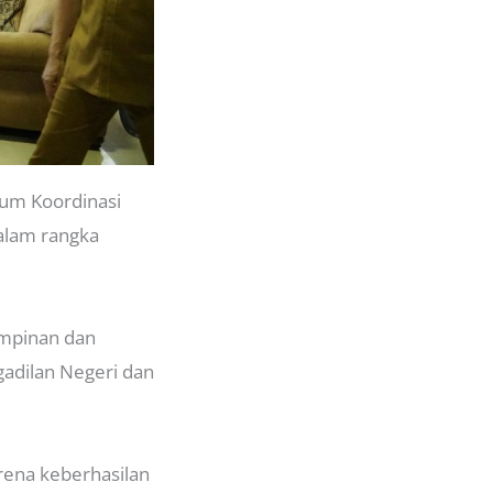
rum Koordinasi
dalam rangka
impinan dan
gadilan Negeri dan
rena keberhasilan