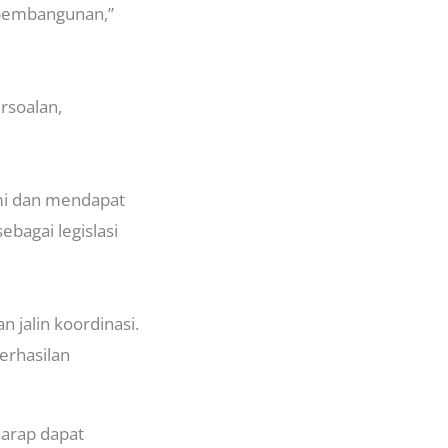
 pembangunan,”
rsoalan,
hmi dan mendapat
bagai legislasi
 jalin koordinasi.
erhasilan
harap dapat