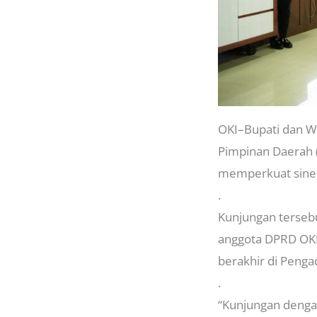
OKI–Bupati dan Wa
Pimpinan Daerah (
memperkuat siner
.
Kunjungan terseb
anggota DPRD OKI,
berakhir di Peng
.
“Kunjungan dengan