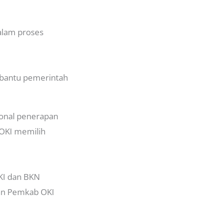
dalam proses
embantu pemerintah
onal penerapan
OKI memilih
KI dan BKN
gan Pemkab OKI