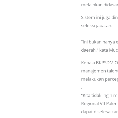
melainkan didasar
Sistem ini juga d
seleksi jabatan.
.
“Ini bukan hanya 
daerah,” kata Muc
Kepala BKPSDM OK
manajemen talent
melakukan percep
.
“Kita tidak ingi
Regional VII Pal
dapat diselesaika