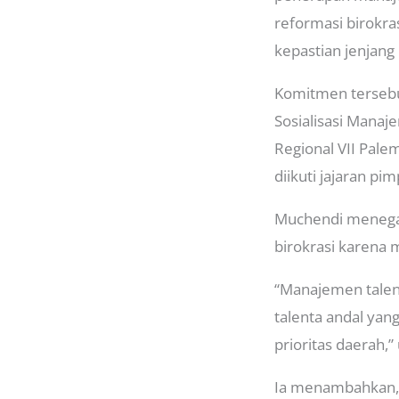
reformasi birokra
kepastian jenjang
Komitmen tersebut
Sosialisasi Mana
Regional VII Pale
diikuti jajaran pi
Muchendi menegas
birokrasi karena 
“Manajemen talent
talenta andal yan
prioritas daerah,”
Ia menambahkan, me