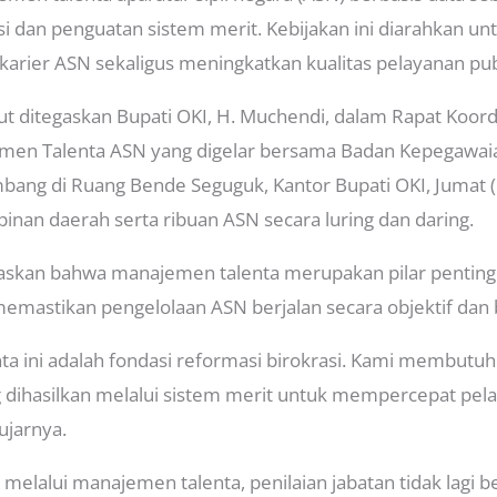
si dan penguatan sistem merit. Kebijakan ini diarahkan u
 karier ASN sekaligus meningkatkan kualitas pelayanan pub
 ditegaskan Bupati OKI, H. Muchendi, dalam Rapat Koord
jemen Talenta ASN yang digelar bersama Badan Kepegawai
mbang di Ruang Bende Seguguk, Kantor Bupati OKI, Jumat 
mpinan daerah serta ribuan ASN secara luring dan daring.
kan bahwa manajemen talenta merupakan pilar penting
memastikan pengelolaan ASN berjalan secara objektif dan b
a ini adalah fondasi reformasi birokrasi. Kami membutuh
g dihasilkan melalui sistem merit untuk mempercepat pe
 ujarnya.
lalui manajemen talenta, penilaian jabatan tidak lagi ber