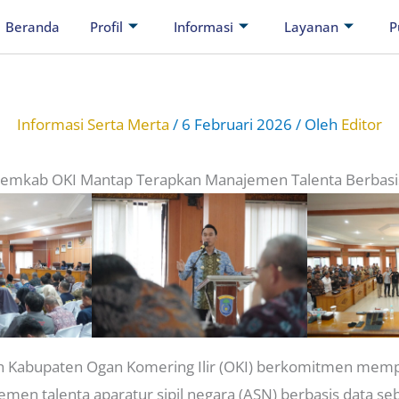
Beranda
Profil
Informasi
Layanan
P
Informasi Serta Merta
/
6 Februari 2026
/ Oleh
Editor
 Pemkab OKI Mantap Terapkan Manajemen Talenta Berbasi
 Kabupaten Ogan Komering Ilir (OKI) berkomitmen mem
en talenta aparatur sipil negara (ASN) berbasis data seb