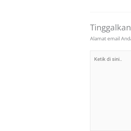
Tinggalka
Alamat email Anda
Ketik
di
sini..