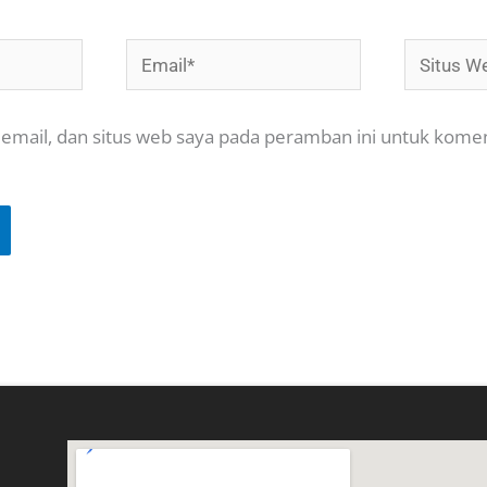
Email*
Situs
Web
email, dan situs web saya pada peramban ini untuk kome