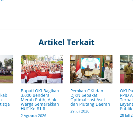
Artikel Terkait
OKI Pu
Bupati OKI Bagikan
Pemkab OKI dan
PPID 
mkab
3.000 Bendera
DJKN Sepakati
Terbai
a
Merah Putih, Ajak
Optimalisasi Aset
Layana
tisqa
Warga Semarakkan
dan Piutang Daerah
Publik
HUT Ke-81 RI
29 Juli 2026
28 Juli 
2 Agustus 2026