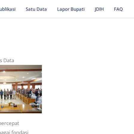
ublikasi
Satu Data
Lapor Bupati
JDIH
FAQ
s Data
percepat
agai fondasi