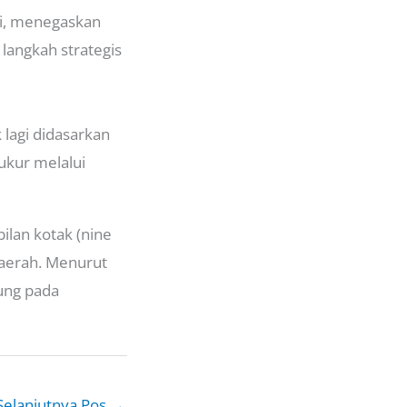
ni, menegaskan
langkah strategis
 lagi didasarkan
ukur melalui
an kotak (nine
daerah. Menurut
ung pada
Selanjutnya Pos
→