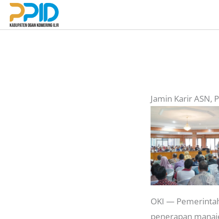
Lewati
ke
konten
Jamin Karir ASN,
OKI — Pemerintah
penerapan manajem