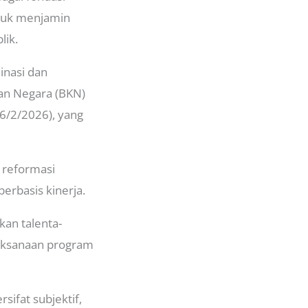
ntuk menjamin
lik.
inasi dan
an Negara (BKN)
(6/2/2026), yang
 reformasi
erbasis kinerja.
kan talenta-
laksanaan program
sifat subjektif,