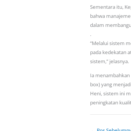
Sementara itu, Ke
bahwa manajemen t
dalam membangun 
.
“Melalui sistem m
pada kedekatan at
sistem,” jelasnya.
Ia menambahkan 
box) yang menjad
Heni, sistem ini 
peningkatan kuali
←
Pos Sebelumn