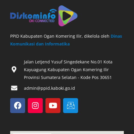
PPID Kabupaten Ogan Komering Ilir, dikelola oleh
Dinas
Komunikasi dan Informatika
Jalan Letjend Yusuf Singedekane No.01 Kota
Kayuagung Kabupaten Ogan Komering Ilir
Provinsi Sumatera Selatan - Kode Pos 30651‎
admin@ppid.kaboki.go.id
F
I
Y
I
a
n
o
c
c
s
u
o
e
t
t
n
b
a
u
-