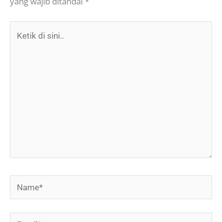
yang wajib ditandai
*
Ketik
di
sini..
Name*
Email*