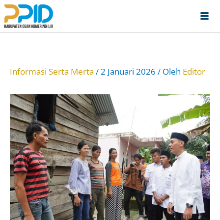
Lewati
ke
konten
Informasi Serta Merta
/
2 Januari 2026
/ Oleh
Editor