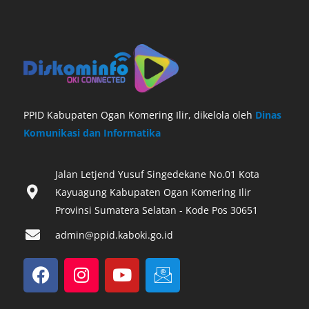
PPID Kabupaten Ogan Komering Ilir, dikelola oleh
Dinas
Komunikasi dan Informatika
Jalan Letjend Yusuf Singedekane No.01 Kota
Kayuagung Kabupaten Ogan Komering Ilir
Provinsi Sumatera Selatan - Kode Pos 30651‎
admin@ppid.kaboki.go.id
F
I
Y
I
a
n
o
c
c
s
u
o