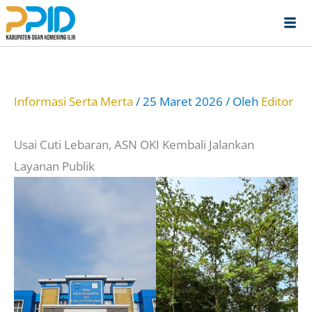
Lewati
ke
konten
Informasi Serta Merta
/
25 Maret 2026
/ Oleh
Editor
Usai Cuti Lebaran, ASN OKI Kembali Jalankan
Layanan Publik