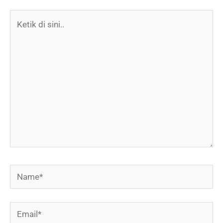
Ketik
di
sini..
Name*
Email*