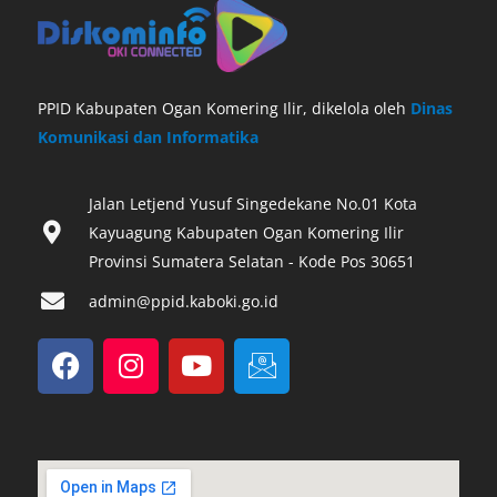
PPID Kabupaten Ogan Komering Ilir, dikelola oleh
Dinas
Komunikasi dan Informatika
Jalan Letjend Yusuf Singedekane No.01 Kota
Kayuagung Kabupaten Ogan Komering Ilir
Provinsi Sumatera Selatan - Kode Pos 30651‎
admin@ppid.kaboki.go.id
F
I
Y
I
a
n
o
c
c
s
u
o
e
t
t
n
b
a
u
-
o
g
b
e