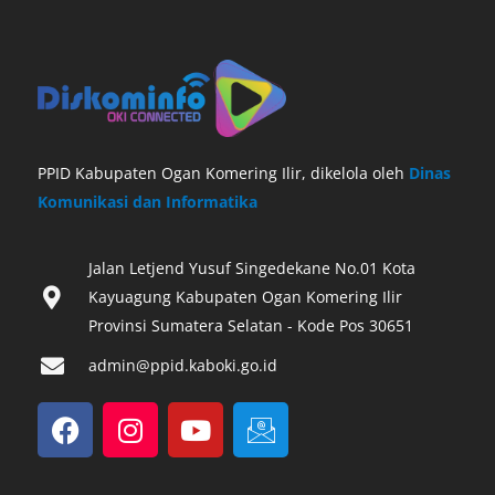
PPID Kabupaten Ogan Komering Ilir, dikelola oleh
Dinas
Komunikasi dan Informatika
Jalan Letjend Yusuf Singedekane No.01 Kota
Kayuagung Kabupaten Ogan Komering Ilir
Provinsi Sumatera Selatan - Kode Pos 30651‎
admin@ppid.kaboki.go.id
F
I
Y
I
a
n
o
c
c
s
u
o