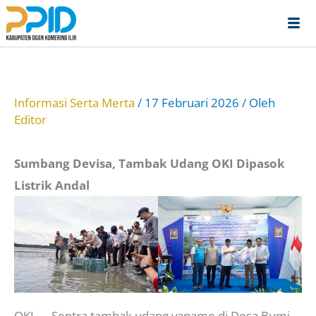
Lewati
ke
konten
Informasi Serta Merta
/
17 Februari 2026
/ Oleh
Editor
Sumbang Devisa, Tambak Udang OKI Dipasok
Listrik Andal
OKI — Sentra tambak udang vaname di Desa Bumi