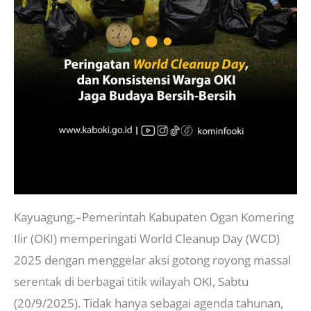
Kayuagung,–Pemerintah Kabupaten Ogan Komering
Ilir (OKI) memperingati World Cleanup Day (WCD)
2025 dengan menggelar aksi gotong royong massal
serentak di berbagai titik wilayah OKI, Sabtu
(20/9/2025). Tidak hanya sebagai agenda tahunan,