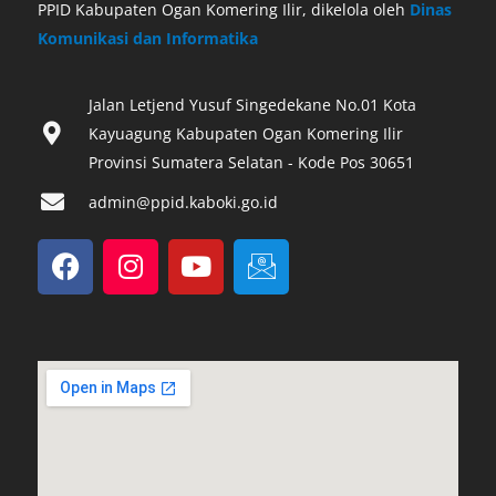
PPID Kabupaten Ogan Komering Ilir, dikelola oleh
Dinas
Komunikasi dan Informatika
Jalan Letjend Yusuf Singedekane No.01 Kota
Kayuagung Kabupaten Ogan Komering Ilir
Provinsi Sumatera Selatan - Kode Pos 30651‎
admin@ppid.kaboki.go.id
F
I
Y
I
a
n
o
c
c
s
u
o
e
t
t
n
b
a
u
-
o
g
b
e
o
r
e
m
k
a
a
m
i