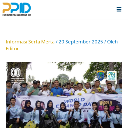
Lewati
ke
konten
Informasi Serta Merta
/
20 September 2025
/ Oleh
Editor