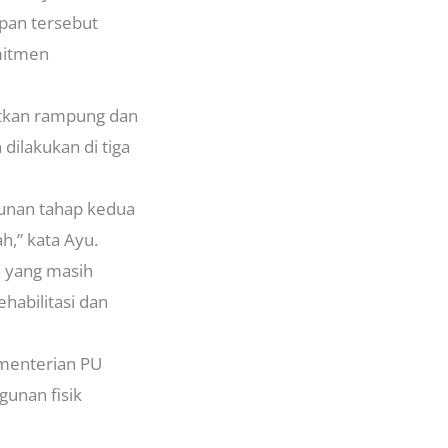
apan tersebut
omitmen
etkan rampung dan
dilakukan di tiga
gunan tahap kedua
h,” kata Ayu.
 yang masih
habilitasi dan
ementerian PU
unan fisik