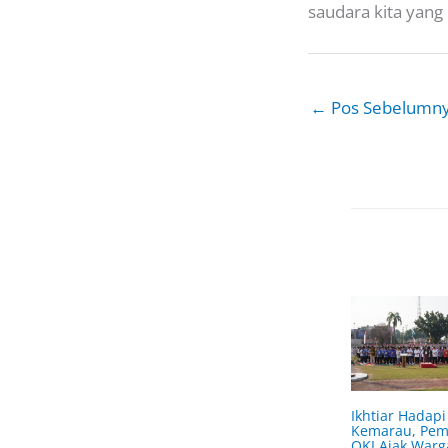
saudara kita yang
←
Pos Sebelumn
Ikhtiar Hadapi
Kemarau, Pe
OKI Ajak Warg