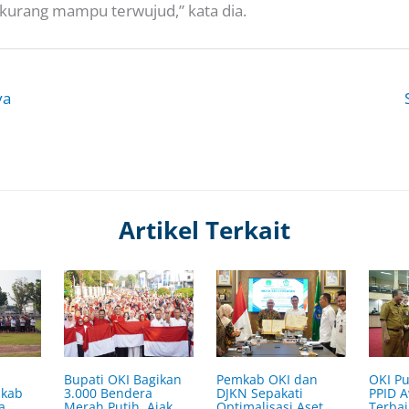
 kurang mampu terwujud,” kata dia.
ya
Artikel Terkait
OKI Pu
Bupati OKI Bagikan
Pemkab OKI dan
PPID 
mkab
3.000 Bendera
DJKN Sepakati
Terbai
a
Merah Putih, Ajak
Optimalisasi Aset