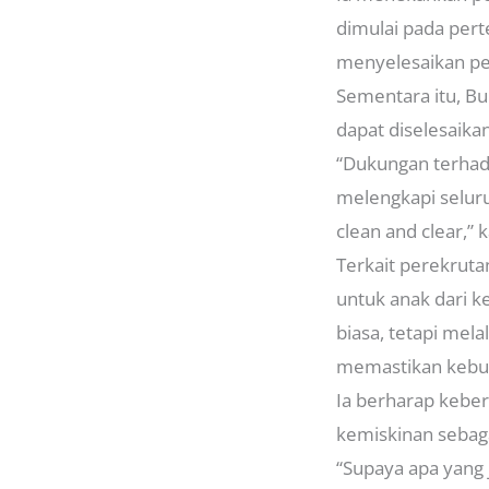
dimulai pada per
menyelesaikan p
Sementara itu, B
dapat diselesaika
“Dukungan terhada
melengkapi seluru
clean and clear,” 
Terkait perekrut
untuk anak dari k
biasa, tetapi mel
memastikan kebut
Ia berharap kebe
kemiskinan sebag
“Supaya apa yang 