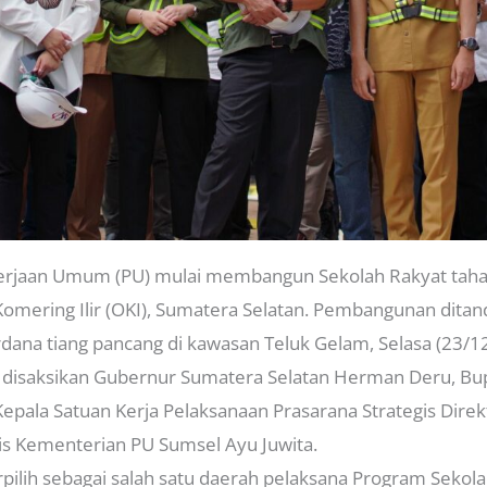
rjaan Umum (PU) mulai membangun Sekolah Rakyat taha
omering Ilir (OKI), Sumatera Selatan. Pembangunan ditan
na tiang pancang di kawasan Teluk Gelam, Selasa (23/12
t disaksikan Gubernur Sumatera Selatan Herman Deru, Bu
Kepala Satuan Kerja Pelaksanaan Prasarana Strategis Direk
is Kementerian PU Sumsel Ayu Juwita.
pilih sebagai salah satu daerah pelaksana Program Sekol