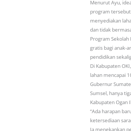
Menurut Ayu, idea
program tersebut
menyediakan laha
dan tidak bermas
Program Sekolah 
gratis bagi anak-
pendidikan sekal
Di Kabupaten OKI,
lahan mencapai 1
Gubernur Sumater
Sumsel, hanya ti
Kabupaten Ogan Il
“Ada harapan baru
ketersediaan sara
Ia menekankan pe