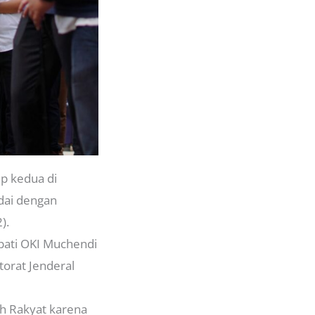
p kedua di
dai dengan
).
pati OKI Muchendi
torat Jenderal
ah Rakyat karena