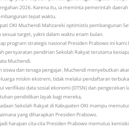
tengahan 2026. Karena itu, ia meminta pemerintah daera
embangunan tepat waktu.
upati OKI Muchendi Mahzareki optimistis pembangunan Se
n sesuai target, yakni dalam waktu enam bulan.
p program strategis nasional Presiden Prabowo ini kami
h persyaratan pendirian Sekolah Rakyat terutama kesiap
kata Muchendi.
an siswa dan tenaga pengajar, Muchendi menyebutkan aka
eluarga miskin ekstrem, tidak melalui pendaftaran terbuka
alui verifikasi data sosial ekonomi (DTSN) dan pengecekan 
uhan pendidikan layak bagi mereka,
radaan Sekolah Rakyat di Kabupaten OKI mampu memutus
aimana yang diharapkan Presiden Prabowo.
jadi harapan cita-cita Presiden Prabowo memutus kemisk