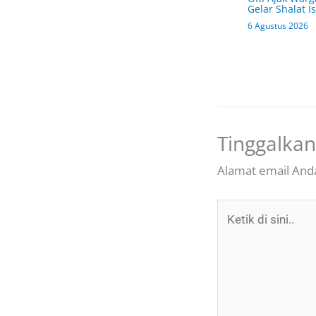
Gelar Shalat Is
6 Agustus 2026
Tinggalka
Alamat email Anda
Ketik
di
sini..