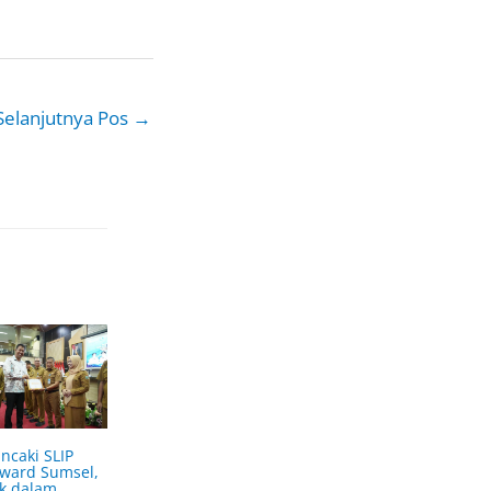
Selanjutnya Pos
→
ncaki SLIP
Award Sumsel,
k dalam