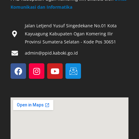
Komunikasi dan Informatika
Jalan Letjend Yusuf Singedekane No.01 Kota
Kayuagung Kabupaten Ogan Komering Ilir
Provinsi Sumatera Selatan - Kode Pos 30651‎
admin@ppid.kaboki.go.id
F
I
Y
I
a
n
o
c
c
s
u
o
e
t
t
n
b
a
u
-
o
g
b
e
o
r
e
m
k
a
a
m
i
l