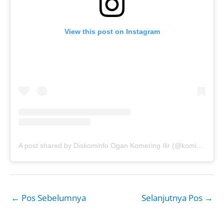
View this post on Instagram
A post shared by Diskominfo Ogan Komering Ilir (@kominfo.oki)
←
Pos Sebelumnya
Selanjutnya Pos
→