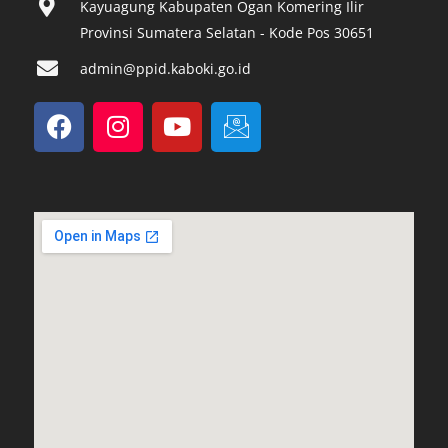
Kayuagung Kabupaten Ogan Komering Ilir
Provinsi Sumatera Selatan - Kode Pos 30651‎
admin@ppid.kaboki.go.id
F
I
Y
I
a
n
o
c
c
s
u
o
e
t
t
n
b
a
u
-
o
g
b
e
o
r
e
m
k
a
a
m
i
l