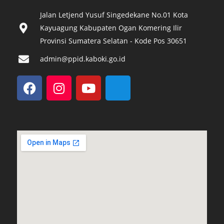
Jalan Letjend Yusuf Singedekane No.01 Kota
Kayuagung Kabupaten Ogan Komering Ilir
Provinsi Sumatera Selatan - Kode Pos 30651‎
admin@ppid.kaboki.go.id
F
I
Y
I
a
n
o
c
c
s
u
o
e
t
t
n
b
a
u
-
o
g
b
e
o
r
e
m
k
a
a
m
i
l