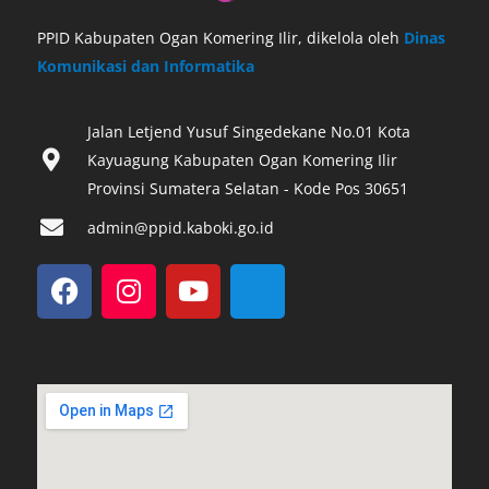
PPID Kabupaten Ogan Komering Ilir, dikelola oleh
Dinas
Komunikasi dan Informatika
Jalan Letjend Yusuf Singedekane No.01 Kota
Kayuagung Kabupaten Ogan Komering Ilir
Provinsi Sumatera Selatan - Kode Pos 30651‎
admin@ppid.kaboki.go.id
F
I
Y
I
a
n
o
c
c
s
u
o
e
t
t
n
b
a
u
-
o
g
b
e
o
r
e
m
k
a
a