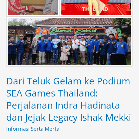
ke
Podium
SEA
Games
Thailand:
Perjalanan
Indra
Hadinata
Dari Teluk Gelam ke Podium
dan
SEA Games Thailand:
Jejak
Legacy
Perjalanan Indra Hadinata
Ishak
dan Jejak Legacy Ishak Mekki
Mekki
Informasi Serta Merta