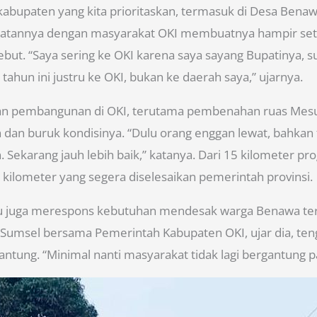
kabupaten yang kita prioritaskan, termasuk di Desa Benawa
katannya dengan masyarakat OKI membuatnya hampir se
sebut. “Saya sering ke OKI karena saya sayang Bupatinya, 
 tahun ini justru ke OKI, bukan ke daerah saya,” ujarnya.
an pembangunan di OKI, terutama pembenahan ruas Mes
dan buruk kondisinya. “Dulu orang enggan lewat, bahkan 
n. Sekarang jauh lebih baik,” katanya. Dari 15 kilometer 
tu kilometer yang segera diselesaikan pemerintah provinsi.
u juga merespons kebutuhan mendesak warga Benawa ter
umsel bersama Pemerintah Kabupaten OKI, ujar dia, te
ung. “Minimal nanti masyarakat tidak lagi bergantung p