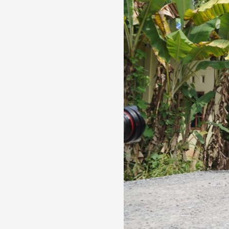
Pembangunan,
Gubernur
Kucurkan
Rp371
Miliar