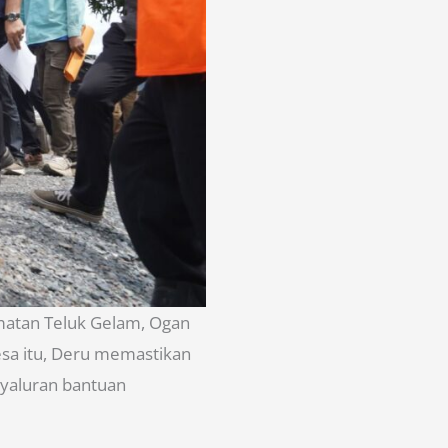
matan Teluk Gelam, Ogan
esa itu, Deru memastikan
nyaluran bantuan