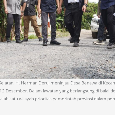
elatan, H. Herman Deru, meninjau Desa Benawa di Keca
t, 12 Desember. Dalam lawatan yang berlangsung di balai d
alah satu wilayah prioritas pemerintah provinsi dalam pe