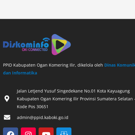
PPID Kabupaten Ogan Komering Ilir, dikelola oleh
Dinas Komunik
dan Informatika
Jalan Letjend Yusuf Singedekane No.01 Kota Kayuagung
Kabupaten Ogan Komering Ilir Provinsi Sumatera Selatan 
Kode Pos 30651‎
admin@ppid.kaboki.go.id
F
I
Y
I