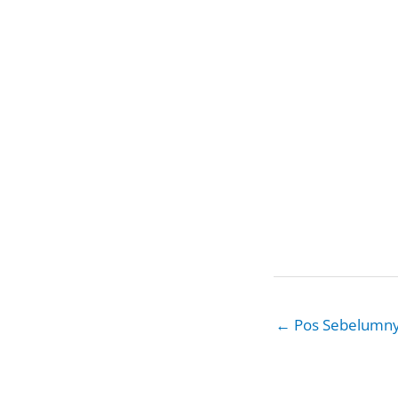
←
Pos Sebelumn