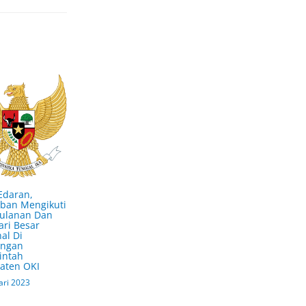
Edaran,
iban Mengikuti
Bulanan Dan
ari Besar
al Di
ungan
intah
aten OKI
ari 2023