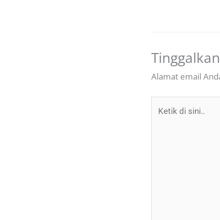
Tinggalka
Alamat email Anda
Ketik
di
sini..