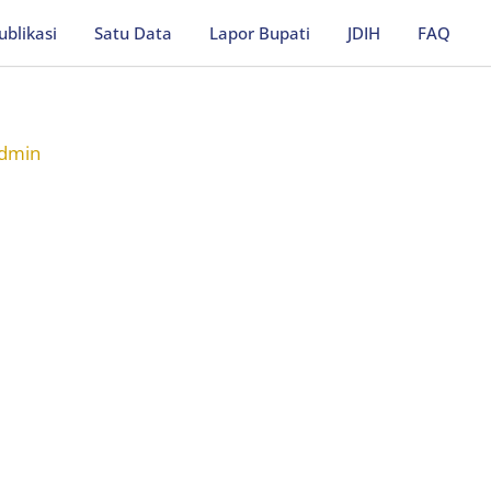
ublikasi
Satu Data
Lapor Bupati
JDIH
FAQ
dmin